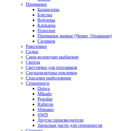
Приманки
Балансиры
Блесны
Воблеры
Капканы
Поролон
Приманки живые (Черви, Опарыши)
Силикон
Раколовки
Садки
Сани-волокуши рыбацкие
Сверла
Светлячки для поплавков
Сигнализаторы поклевки
Спасалки рыболовные
Спиннинги
Daiwa
Mikado
Peguliar
Rubicon
Shimano
SWD
Другие производители
Запасные части для спиннингов
Стопора