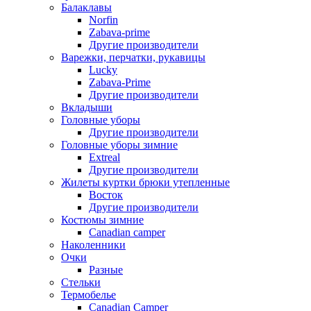
Балаклавы
Norfin
Zabava-prime
Другие производители
Варежки, перчатки, рукавицы
Lucky
Zabava-Prime
Другие производители
Вкладыши
Головные уборы
Другие производители
Головные уборы зимние
Extreal
Другие производители
Жилеты куртки брюки утепленные
Восток
Другие производители
Костюмы зимние
Canadian camper
Наколенники
Очки
Разные
Стельки
Термобелье
Canadian Camper