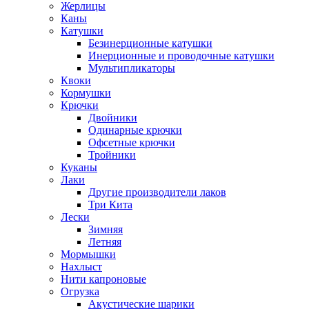
Жерлицы
Каны
Катушки
Безинерционные катушки
Инерционные и проводочные катушки
Мультипликаторы
Квоки
Кормушки
Крючки
Двойники
Одинарные крючки
Офсетные крючки
Тройники
Куканы
Лаки
Другие производители лаков
Три Кита
Лески
Зимняя
Летняя
Мормышки
Нахлыст
Нити капроновые
Огрузка
Акустические шарики