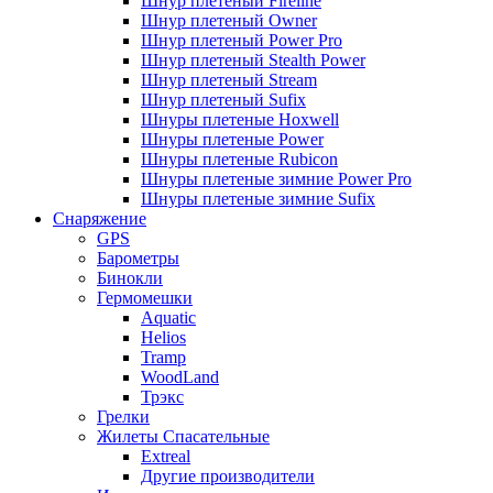
Шнур плетеный Fireline
Шнур плетеный Owner
Шнур плетеный Power Pro
Шнур плетеный Stealth Power
Шнур плетеный Stream
Шнур плетеный Sufix
Шнуры плетеные Hoxwell
Шнуры плетеные Power
Шнуры плетеные Rubicon
Шнуры плетеные зимние Power Pro
Шнуры плетеные зимние Sufix
Снаряжение
GPS
Барометры
Бинокли
Гермомешки
Aquatic
Helios
Tramp
WoodLand
Трэкс
Грелки
Жилеты Спасательные
Extreal
Другие производители