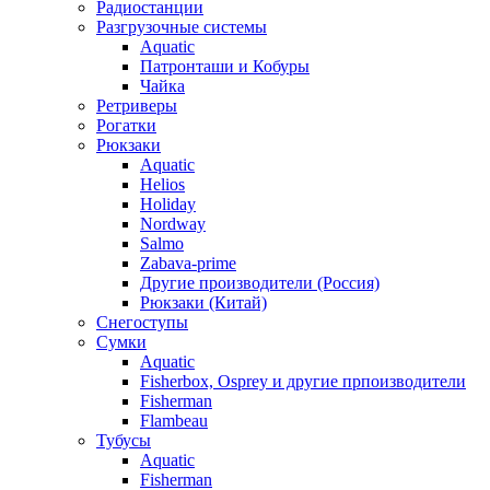
Радиостанции
Разгрузочные системы
Aquatic
Патронташи и Кобуры
Чайка
Ретриверы
Рогатки
Рюкзаки
Aquatic
Helios
Holiday
Nordway
Salmo
Zabava-prime
Другие производители (Россия)
Рюкзаки (Китай)
Снегоступы
Сумки
Aquatic
Fisherbox, Osprey и другие прпоизводители
Fisherman
Flambeau
Тубусы
Aquatic
Fisherman