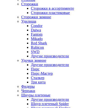
Сторожки
Сторожки в ассортименте
Сторожки пластиковые
Сторожки зимние
Удилища
Condor
Daiwa
Fantom
Mikado
Red Shark
Rubicon
SWD
Другие производители
Удочки зимние
Другие производители
Пирс
Пирс-Мастер
Сталкер
Три кита
Фидеры
Черпаки
Шнуры плетеные
Другие производители
Шнур плетеный Spider