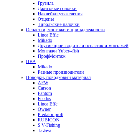
Грузила
Джиговые головки
Наклейки утяжеления
Отцепы
Тирольские палочки
Оснастки, монтажи и принадлежности
Linea Effie
Mikado
Другие производители оснасток и монтажей
Монтажи Yuber--fish
ПрофМонтаж
ПВА
Mikado
Разные производители
Поводки, поводковый материал
AFW
Carson
Fantom
Feedos
Linea Effe
Owner
Predator profi
RUBICON
S.V-Fishing
Tagava