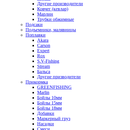
Другие производители
Ковчег (кевлар)
Марлин
Трубки обжимные
Подсаки
Подъемники, малявницы
Поплавки
Akara
Carson
Expert
Rox
S.V-Fishing
Stream
Бальса
Другие призводители
Прикормка
GREENFISHING
Marlin
Бойлы 10мм
Бойлы 15мм
Бойлы 18мм
Добавки
Маркерный груз
Насадки
Смеси