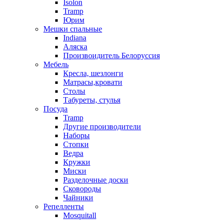
Isolon
Tramp
Юрим
Мешки спальные
Indiana
Аляска
Произвоидитель Белоруссия
Мебель
Кресла, шезлонги
Матрасы,кровати
Столы
Табуреты, стулья
Посуда
Tramp
Другие производители
Наборы
Стопки
Ведра
Кружки
Миски
Разделочные доски
Сковороды
Чайники
Репелленты
Mosquitall