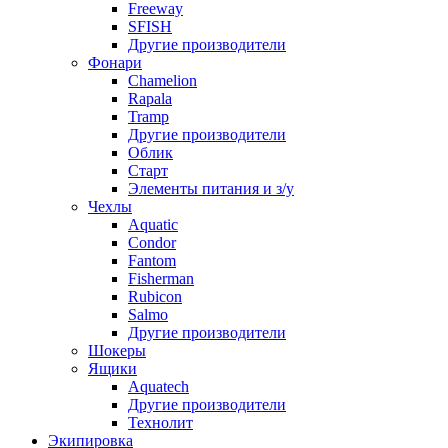
Freeway
SFISH
Другие производители
Фонари
Chamelion
Rapala
Tramp
Другие производители
Облик
Старт
Элементы питания и з/у
Чехлы
Aquatic
Condor
Fantom
Fisherman
Rubicon
Salmo
Другие производители
Шокеры
Ящики
Aquatech
Другие производители
Технолит
Экипировка