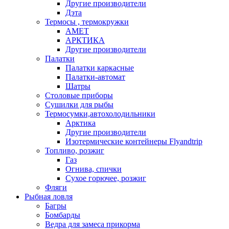
Другие производители
Дэта
Термосы , термокружки
АМЕТ
АРКТИКА
Другие производители
Палатки
Палатки каркасные
Палатки-автомат
Шатры
Столовые приборы
Сушилки для рыбы
Термосумки,автохолодильники
Арктика
Другие производители
Изотермические контейнеры Flyandtrip
Топливо, розжиг
Газ
Огнива, спички
Сухое горючее, розжиг
Фляги
Рыбная ловля
Багры
Бомбарды
Ведра для замеса прикорма