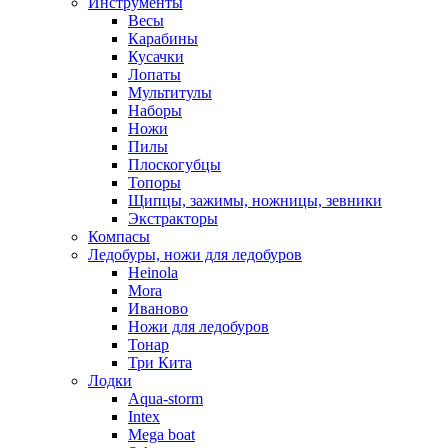
Инструменты
Весы
Карабины
Кусачки
Лопаты
Мультитулы
Наборы
Ножи
Пилы
Плоскогубцы
Топоры
Щипцы, зажимы, ножницы, зевники
Экстракторы
Компасы
Ледобуры, ножи для ледобуров
Heinola
Mora
Иваново
Ножи для ледобуров
Тонар
Три Кита
Лодки
Aqua-storm
Intex
Mega boat