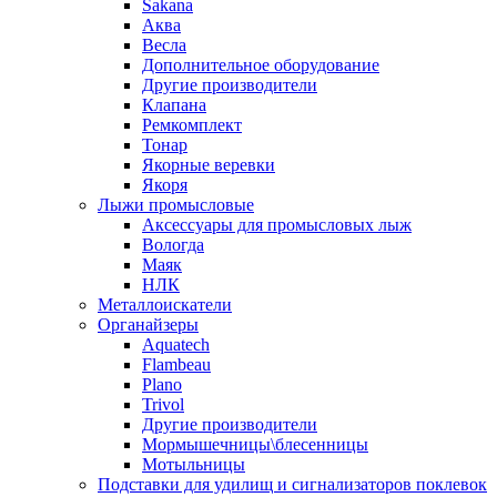
Sakana
Аква
Весла
Дополнительное оборудование
Другие производители
Клапана
Ремкомплект
Тонар
Якорные веревки
Якоря
Лыжи промысловые
Аксессуары для промысловых лыж
Вологда
Маяк
НЛК
Металлоискатели
Органайзеры
Aquatech
Flambeau
Plano
Trivol
Другие производители
Мормышечницы\блесенницы
Мотыльницы
Подставки для удилищ и сигнализаторов поклевок