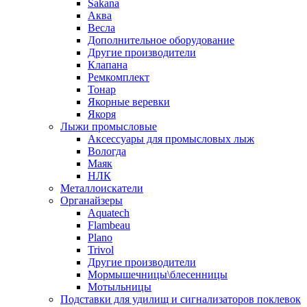
Sakana
Аква
Весла
Дополнительное оборудование
Другие производители
Клапана
Ремкомплект
Тонар
Якорные веревки
Якоря
Лыжи промысловые
Аксессуары для промысловых лыж
Вологда
Маяк
НЛК
Металлоискатели
Органайзеры
Aquatech
Flambeau
Plano
Trivol
Другие производители
Мормышечницы\блесенницы
Мотыльницы
Подставки для удилищ и сигнализаторов поклевок