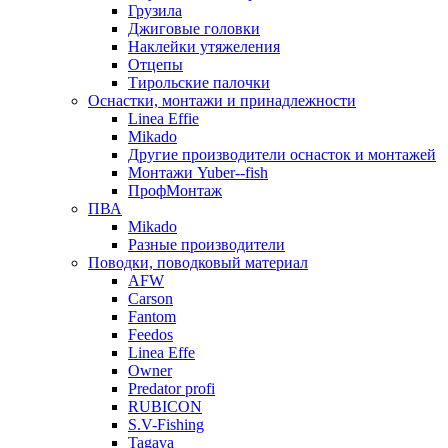
Грузила
Джиговые головки
Наклейки утяжеления
Отцепы
Тирольские палочки
Оснастки, монтажи и принадлежности
Linea Effie
Mikado
Другие производители оснасток и монтажей
Монтажи Yuber--fish
ПрофМонтаж
ПВА
Mikado
Разные производители
Поводки, поводковый материал
AFW
Carson
Fantom
Feedos
Linea Effe
Owner
Predator profi
RUBICON
S.V-Fishing
Tagava