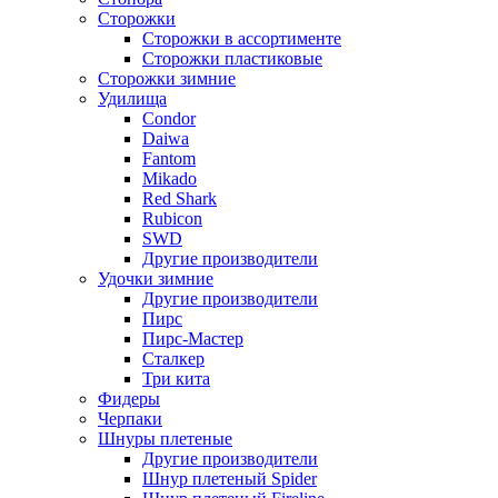
Сторожки
Сторожки в ассортименте
Сторожки пластиковые
Сторожки зимние
Удилища
Condor
Daiwa
Fantom
Mikado
Red Shark
Rubicon
SWD
Другие производители
Удочки зимние
Другие производители
Пирс
Пирс-Мастер
Сталкер
Три кита
Фидеры
Черпаки
Шнуры плетеные
Другие производители
Шнур плетеный Spider