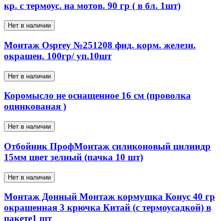
кр. с термоус. на мотов. 90 гр ( в бл. 1шт)
Нет в наличии
Монтаж Osprey №251208 фид. корм. железн.
окрашен. 100гр/ уп.10шт
Нет в наличии
Коромысло не оснащенное 16 см (проволка
оцинкованая )
Нет в наличии
Отбойник ПрофМонтаж силиконовый цилиндр
15мм цвет зелный (пачка 10 шт)
Нет в наличии
Монтаж Донный Монтаж кормушка Конус 40 гр
окрашенная 3 крючка Китай (с термоусадкой) в
пакете1 шт