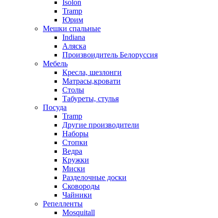
Isolon
Tramp
Юрим
Мешки спальные
Indiana
Аляска
Произвоидитель Белоруссия
Мебель
Кресла, шезлонги
Матрасы,кровати
Столы
Табуреты, стулья
Посуда
Tramp
Другие производители
Наборы
Стопки
Ведра
Кружки
Миски
Разделочные доски
Сковороды
Чайники
Репелленты
Mosquitall