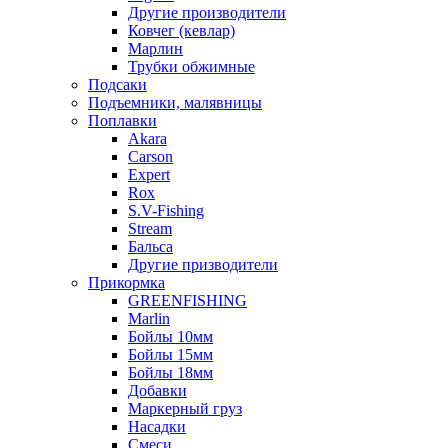
Другие производители
Ковчег (кевлар)
Марлин
Трубки обжимные
Подсаки
Подъемники, малявницы
Поплавки
Akara
Carson
Expert
Rox
S.V-Fishing
Stream
Бальса
Другие призводители
Прикормка
GREENFISHING
Marlin
Бойлы 10мм
Бойлы 15мм
Бойлы 18мм
Добавки
Маркерный груз
Насадки
Смеси