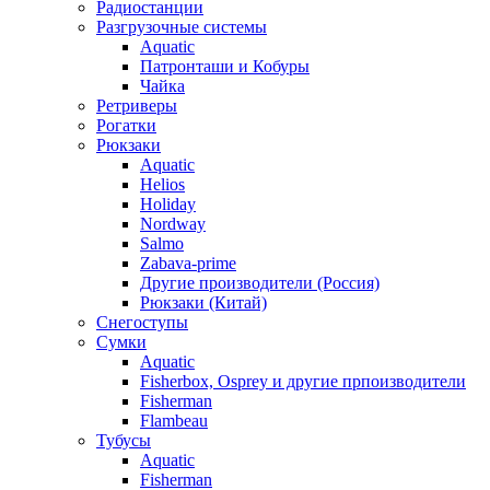
Радиостанции
Разгрузочные системы
Aquatic
Патронташи и Кобуры
Чайка
Ретриверы
Рогатки
Рюкзаки
Aquatic
Helios
Holiday
Nordway
Salmo
Zabava-prime
Другие производители (Россия)
Рюкзаки (Китай)
Снегоступы
Сумки
Aquatic
Fisherbox, Osprey и другие прпоизводители
Fisherman
Flambeau
Тубусы
Aquatic
Fisherman