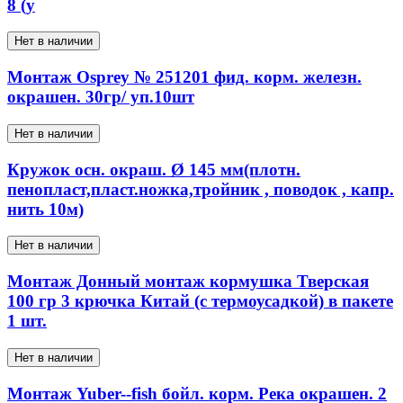
8 (у
Нет в наличии
Монтаж Osprey № 251201 фид. корм. железн.
окрашен. 30гр/ уп.10шт
Нет в наличии
Кружок осн. окраш. Ø 145 мм(плотн.
пенопласт,пласт.ножка,тройник , поводок , капр.
нить 10м)
Нет в наличии
Монтаж Донный монтаж кормушка Тверская
100 гр 3 крючка Китай (с термоусадкой) в пакете
1 шт.
Нет в наличии
Монтаж Yuber--fish бойл. корм. Река окрашен. 2