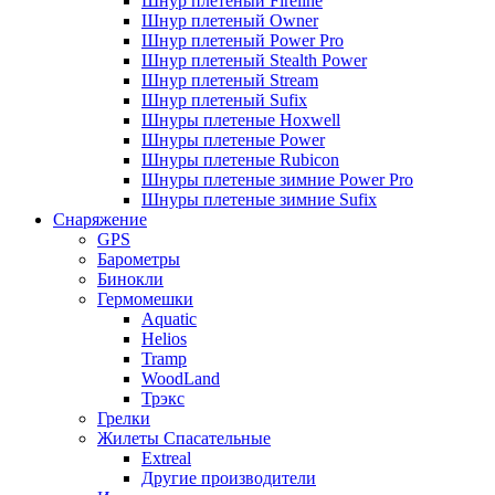
Шнур плетеный Fireline
Шнур плетеный Owner
Шнур плетеный Power Pro
Шнур плетеный Stealth Power
Шнур плетеный Stream
Шнур плетеный Sufix
Шнуры плетеные Hoxwell
Шнуры плетеные Power
Шнуры плетеные Rubicon
Шнуры плетеные зимние Power Pro
Шнуры плетеные зимние Sufix
Снаряжение
GPS
Барометры
Бинокли
Гермомешки
Aquatic
Helios
Tramp
WoodLand
Трэкс
Грелки
Жилеты Спасательные
Extreal
Другие производители