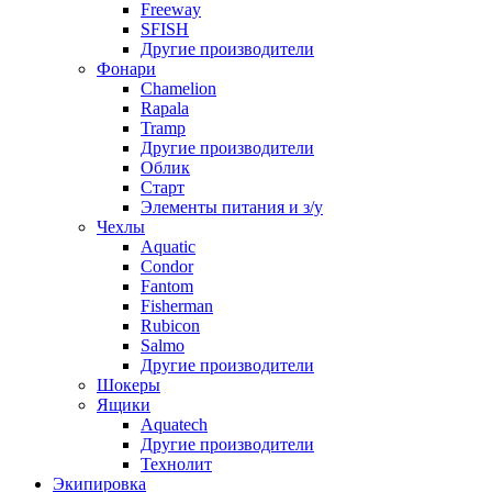
Freeway
SFISH
Другие производители
Фонари
Chamelion
Rapala
Tramp
Другие производители
Облик
Старт
Элементы питания и з/у
Чехлы
Aquatic
Condor
Fantom
Fisherman
Rubicon
Salmo
Другие производители
Шокеры
Ящики
Aquatech
Другие производители
Технолит
Экипировка