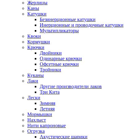
Жерлицы
Каны
Катушки
Безинерционные катушки
Инерционные и проводочные катушки
Мультипликаторы
Квоки
Кормушки
Крючки
Двойники
Одинарные крючки
Офсетные крючки
Тройники
Куканы
Лаки
Другие производители лаков
Три Кита
Лески
Зимняя
Летняя
Мормышки
Нахлыст
Нити капроновые
Огрузка
Акустические шарики