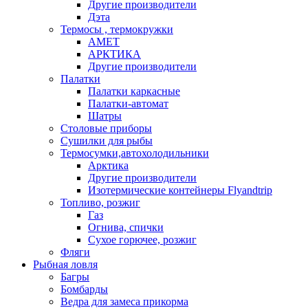
Другие производители
Дэта
Термосы , термокружки
АМЕТ
АРКТИКА
Другие производители
Палатки
Палатки каркасные
Палатки-автомат
Шатры
Столовые приборы
Сушилки для рыбы
Термосумки,автохолодильники
Арктика
Другие производители
Изотермические контейнеры Flyandtrip
Топливо, розжиг
Газ
Огнива, спички
Сухое горючее, розжиг
Фляги
Рыбная ловля
Багры
Бомбарды
Ведра для замеса прикорма