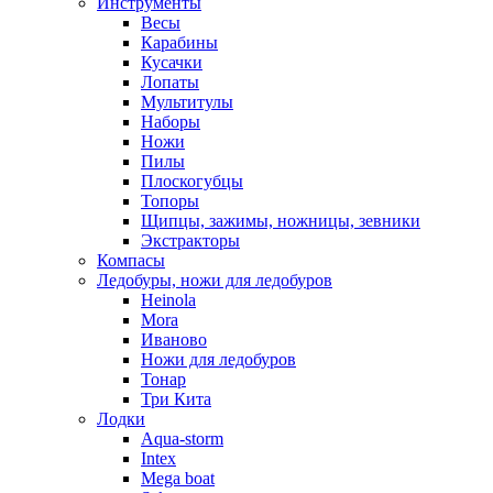
Инструменты
Весы
Карабины
Кусачки
Лопаты
Мультитулы
Наборы
Ножи
Пилы
Плоскогубцы
Топоры
Щипцы, зажимы, ножницы, зевники
Экстракторы
Компасы
Ледобуры, ножи для ледобуров
Heinola
Mora
Иваново
Ножи для ледобуров
Тонар
Три Кита
Лодки
Aqua-storm
Intex
Mega boat