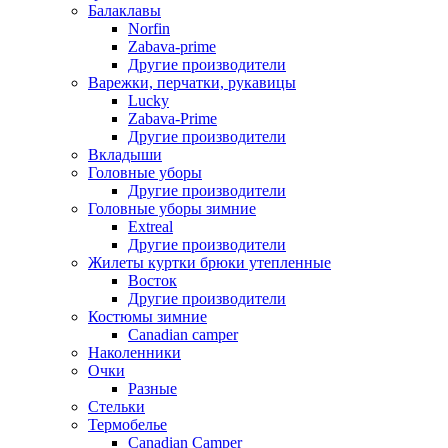
Балаклавы
Norfin
Zabava-prime
Другие производители
Варежки, перчатки, рукавицы
Lucky
Zabava-Prime
Другие производители
Вкладыши
Головные уборы
Другие производители
Головные уборы зимние
Extreal
Другие производители
Жилеты куртки брюки утепленные
Восток
Другие производители
Костюмы зимние
Canadian camper
Наколенники
Очки
Разные
Стельки
Термобелье
Canadian Camper