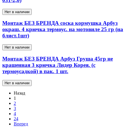
031-2,0)
Нет в наличии
Монтаж БЕЗ БРЕНДА соска кормушка Арбуз
окраш. 4 крючка термоус. на мотовиле 25 гр (на
блист.1шт)
Нет в наличии
Монтаж БЕЗ БРЕНДА Арбуз Груша 45гр не
крашенная 3 крючка Лидер Корея. (с
термоусадкой) в пак. 1 шт.
Нет в наличии
Назад
1
2
3
4
24
Вперед