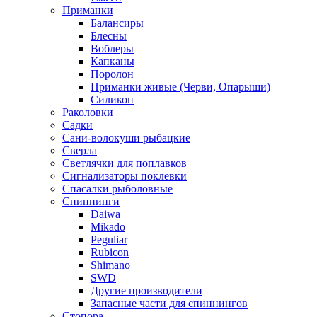
Приманки
Балансиры
Блесны
Воблеры
Капканы
Поролон
Приманки живые (Черви, Опарыши)
Силикон
Раколовки
Садки
Сани-волокуши рыбацкие
Сверла
Светлячки для поплавков
Сигнализаторы поклевки
Спасалки рыболовные
Спиннинги
Daiwa
Mikado
Peguliar
Rubicon
Shimano
SWD
Другие производители
Запасные части для спиннингов
Стопора