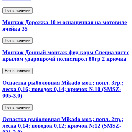
Нет в наличии
Монтаж Дорожка 10 м оснащенная на мотовиле
ячейка 35
Нет в наличии
Монтаж Донный монтаж фид корм Специалист с
крылом ударопрочй полистирол 80гр 2 крючка
Нет в наличии
Оснастка рыболовная Mikado мот.; попл. 3гр.;
леска 0,16; поводок 0,14; крючок №10 (SMSZ-
005-3,0)
Нет в наличии
Оснастка рыболовная Mikado мот.; попл. 2гр.;
леска 0,14; поводок 0,12; крючок №12 (SMSZ-