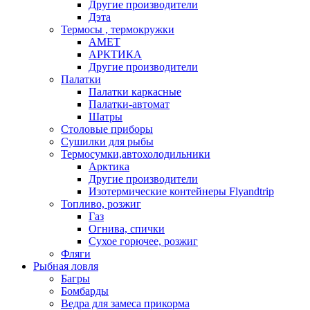
Другие производители
Дэта
Термосы , термокружки
АМЕТ
АРКТИКА
Другие производители
Палатки
Палатки каркасные
Палатки-автомат
Шатры
Столовые приборы
Сушилки для рыбы
Термосумки,автохолодильники
Арктика
Другие производители
Изотермические контейнеры Flyandtrip
Топливо, розжиг
Газ
Огнива, спички
Сухое горючее, розжиг
Фляги
Рыбная ловля
Багры
Бомбарды
Ведра для замеса прикорма