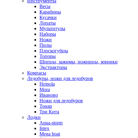
Инструменты
Весы
Карабины
Кусачки
Лопаты
Мультитулы
Наборы
Ножи
Пилы
Плоскогубцы
Топоры
Щипцы, зажимы, ножницы, зевники
Экстракторы
Компасы
Ледобуры, ножи для ледобуров
Heinola
Mora
Иваново
Ножи для ледобуров
Тонар
Три Кита
Лодки
Aqua-storm
Intex
Mega boat