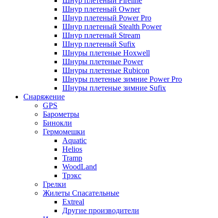
Шнур плетеный Fireline
Шнур плетеный Owner
Шнур плетеный Power Pro
Шнур плетеный Stealth Power
Шнур плетеный Stream
Шнур плетеный Sufix
Шнуры плетеные Hoxwell
Шнуры плетеные Power
Шнуры плетеные Rubicon
Шнуры плетеные зимние Power Pro
Шнуры плетеные зимние Sufix
Снаряжение
GPS
Барометры
Бинокли
Гермомешки
Aquatic
Helios
Tramp
WoodLand
Трэкс
Грелки
Жилеты Спасательные
Extreal
Другие производители