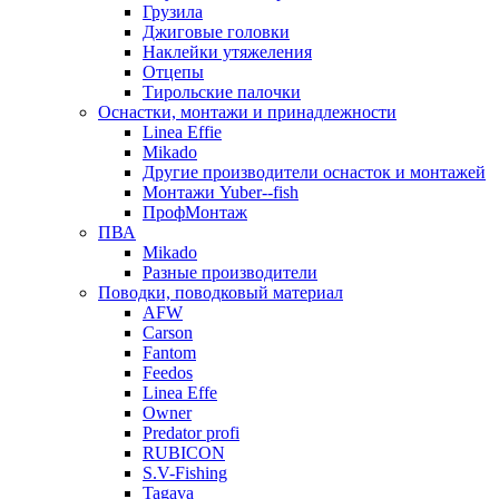
Грузила
Джиговые головки
Наклейки утяжеления
Отцепы
Тирольские палочки
Оснастки, монтажи и принадлежности
Linea Effie
Mikado
Другие производители оснасток и монтажей
Монтажи Yuber--fish
ПрофМонтаж
ПВА
Mikado
Разные производители
Поводки, поводковый материал
AFW
Carson
Fantom
Feedos
Linea Effe
Owner
Predator profi
RUBICON
S.V-Fishing
Tagava