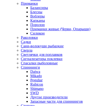
Приманки
Балансиры
Блесны
Воблеры
Капканы
Поролон
Приманки живые (Черви, Опарыши)
Силикон
Раколовки
Садки
Сани-волокуши рыбацкие
Сверла
Светлячки для поплавков
Сигнализаторы поклевки
Спасалки рыболовные
Спиннинги
Daiwa
Mikado
Peguliar
Rubicon
Shimano
SWD
Другие производители
Запасные части для спиннингов
Стопора