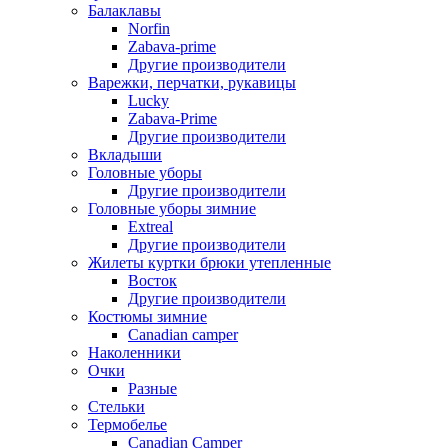
Балаклавы
Norfin
Zabava-prime
Другие производители
Варежки, перчатки, рукавицы
Lucky
Zabava-Prime
Другие производители
Вкладыши
Головные уборы
Другие производители
Головные уборы зимние
Extreal
Другие производители
Жилеты куртки брюки утепленные
Восток
Другие производители
Костюмы зимние
Canadian camper
Наколенники
Очки
Разные
Стельки
Термобелье
Canadian Camper