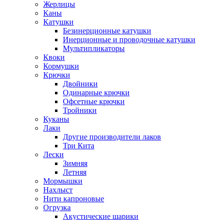
Жерлицы
Каны
Катушки
Безинерционные катушки
Инерционные и проводочные катушки
Мультипликаторы
Квоки
Кормушки
Крючки
Двойники
Одинарные крючки
Офсетные крючки
Тройники
Куканы
Лаки
Другие производители лаков
Три Кита
Лески
Зимняя
Летняя
Мормышки
Нахлыст
Нити капроновые
Огрузка
Акустические шарики