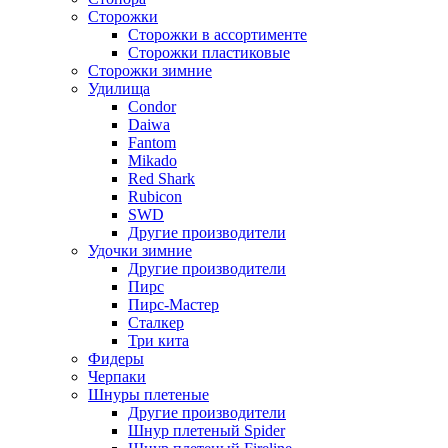
Сторожки
Сторожки в ассортименте
Сторожки пластиковые
Сторожки зимние
Удилища
Condor
Daiwa
Fantom
Mikado
Red Shark
Rubicon
SWD
Другие производители
Удочки зимние
Другие производители
Пирс
Пирс-Мастер
Сталкер
Три кита
Фидеры
Черпаки
Шнуры плетеные
Другие производители
Шнур плетеный Spider