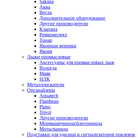
Sakana
Аква
Весла
Дополнительное оборудование
Другие производители
Клапана
Ремкомплект
Тонар
Якорные веревки
Якоря
Лыжи промысловые
Аксессуары для промысловых лыж
Вологда
Маяк
НЛК
Металлоискатели
Органайзеры
Aquatech
Flambeau
Plano
Trivol
Другие производители
Мормышечницы\блесенницы
Мотыльницы
Подставки для удилищ и сигнализаторов поклевок