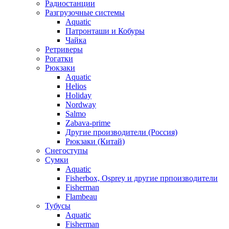
Радиостанции
Разгрузочные системы
Aquatic
Патронташи и Кобуры
Чайка
Ретриверы
Рогатки
Рюкзаки
Aquatic
Helios
Holiday
Nordway
Salmo
Zabava-prime
Другие производители (Россия)
Рюкзаки (Китай)
Снегоступы
Сумки
Aquatic
Fisherbox, Osprey и другие прпоизводители
Fisherman
Flambeau
Тубусы
Aquatic
Fisherman