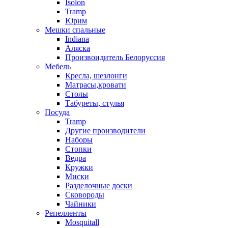
Isolon
Tramp
Юрим
Мешки спальные
Indiana
Аляска
Произвоидитель Белоруссия
Мебель
Кресла, шезлонги
Матрасы,кровати
Столы
Табуреты, стулья
Посуда
Tramp
Другие производители
Наборы
Стопки
Ведра
Кружки
Миски
Разделочные доски
Сковороды
Чайники
Репелленты
Mosquitall