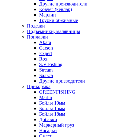
Другие производители
Ковчег (кевлар)
Марлин
Трубки обжимные
Подсаки
Подъемники, малявницы
Поплавки
Akara
Carson
Expert
Rox
S.V-Fishing
Stream
Бальса
Другие призводители
Прикормка
GREENFISHING
Marlin
Бойлы 10мм
Бойлы 15мм
Бойлы 18мм
Добавки
Маркерный груз
Насадки
Смеси