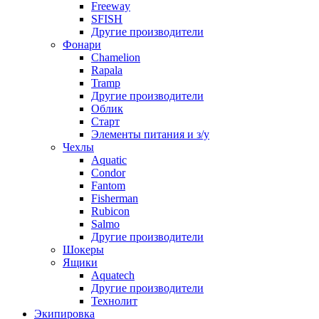
Freeway
SFISH
Другие производители
Фонари
Chamelion
Rapala
Tramp
Другие производители
Облик
Старт
Элементы питания и з/у
Чехлы
Aquatic
Condor
Fantom
Fisherman
Rubicon
Salmo
Другие производители
Шокеры
Ящики
Aquatech
Другие производители
Технолит
Экипировка