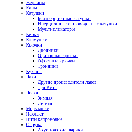
Жерлицы
Каны
Катушки
Безинерционные катушки
Инерционные и проводочные катушки
Мультипликаторы
Квоки
Кормушки
Крючки
Двойники
Одинарные крючки
Офсетные крючки
Тройники
Куканы
Лаки
Другие производители лаков
Три Кита
Лески
Зимняя
Летняя
Мормышки
Нахлыст
Нити капроновые
Огрузка
Акустические шарики