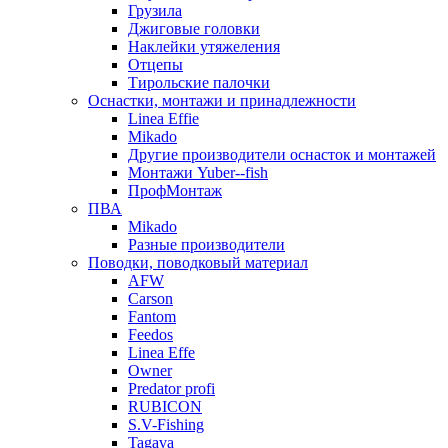
Грузила
Джиговые головки
Наклейки утяжеления
Отцепы
Тирольские палочки
Оснастки, монтажи и принадлежности
Linea Effie
Mikado
Другие производители оснасток и монтажей
Монтажи Yuber--fish
ПрофМонтаж
ПВА
Mikado
Разные производители
Поводки, поводковый материал
AFW
Carson
Fantom
Feedos
Linea Effe
Owner
Predator profi
RUBICON
S.V-Fishing
Tagava