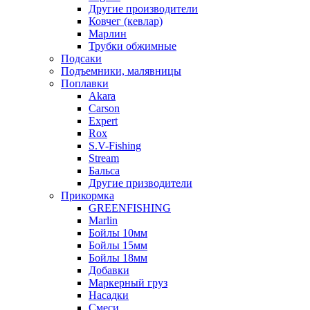
Другие производители
Ковчег (кевлар)
Марлин
Трубки обжимные
Подсаки
Подъемники, малявницы
Поплавки
Akara
Carson
Expert
Rox
S.V-Fishing
Stream
Бальса
Другие призводители
Прикормка
GREENFISHING
Marlin
Бойлы 10мм
Бойлы 15мм
Бойлы 18мм
Добавки
Маркерный груз
Насадки
Смеси