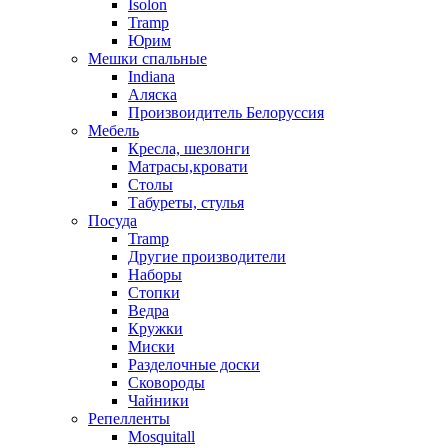
Isolon
Tramp
Юрим
Мешки спальные
Indiana
Аляска
Произвоидитель Белоруссия
Мебель
Кресла, шезлонги
Матрасы,кровати
Столы
Табуреты, стулья
Посуда
Tramp
Другие производители
Наборы
Стопки
Ведра
Кружки
Миски
Разделочные доски
Сковороды
Чайники
Репелленты
Mosquitall