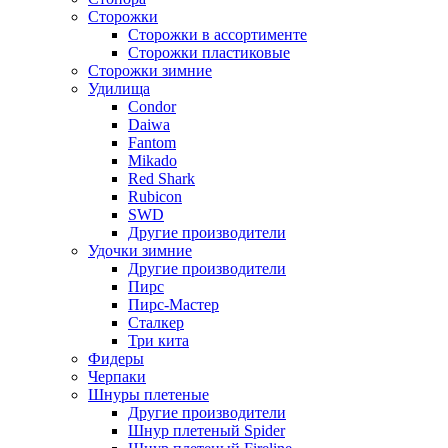
Сторожки
Сторожки в ассортименте
Сторожки пластиковые
Сторожки зимние
Удилища
Condor
Daiwa
Fantom
Mikado
Red Shark
Rubicon
SWD
Другие производители
Удочки зимние
Другие производители
Пирс
Пирс-Мастер
Сталкер
Три кита
Фидеры
Черпаки
Шнуры плетеные
Другие производители
Шнур плетеный Spider