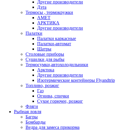
Другие производители
Дэта
Термосы , термокружки
АМЕТ
АРКТИКА
Другие производители
Палатки
Палатки каркасные
Палатки-автомат
Шатры
Столовые приборы
Сушилки для рыбы
Термосумки,автохолодильники
Арктика
Другие производители
Изотермические контейнеры Flyandtrip
Топливо, розжиг
Газ
Огнива, спички
Сухое горючее, розжиг
Фляги
Рыбная ловля
Багры
Бомбарды
Ведра для замеса прикорма