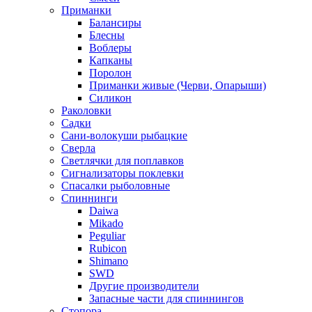
Приманки
Балансиры
Блесны
Воблеры
Капканы
Поролон
Приманки живые (Черви, Опарыши)
Силикон
Раколовки
Садки
Сани-волокуши рыбацкие
Сверла
Светлячки для поплавков
Сигнализаторы поклевки
Спасалки рыболовные
Спиннинги
Daiwa
Mikado
Peguliar
Rubicon
Shimano
SWD
Другие производители
Запасные части для спиннингов
Стопора