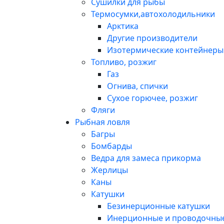
Сушилки для рыбы
Термосумки,автохолодильники
Арктика
Другие производители
Изотермические контейнеры 
Топливо, розжиг
Газ
Огнива, спички
Сухое горючее, розжиг
Фляги
Рыбная ловля
Багры
Бомбарды
Ведра для замеса прикорма
Жерлицы
Каны
Катушки
Безинерционные катушки
Инерционные и проводочные