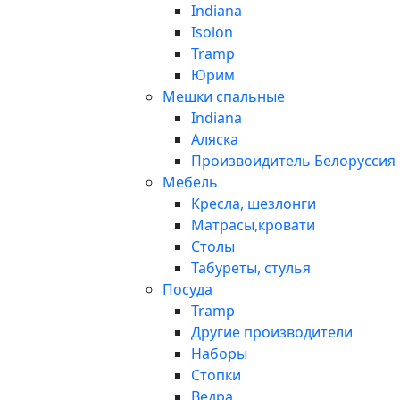
Indiana
Isolon
Tramp
Юрим
Мешки спальные
Indiana
Аляска
Произвоидитель Белоруссия
Мебель
Кресла, шезлонги
Матрасы,кровати
Столы
Табуреты, стулья
Посуда
Tramp
Другие производители
Наборы
Стопки
Ведра