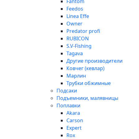
Fantom
Feedos
Linea Effe
Owner
Predator profi
RUBICON
S.V-Fishing
Tagava
Другие производители
Ковчег (кевлар)
Марлин
Трубки обжимные
Подсаки
Подъемники, малявницы
Поплавки
Akara
Carson
Expert
Rox