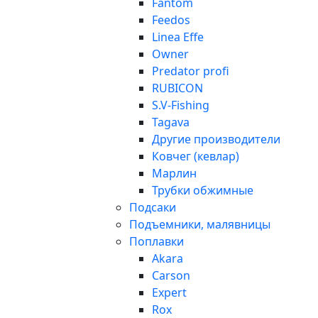
Fantom
Feedos
Linea Effe
Owner
Predator profi
RUBICON
S.V-Fishing
Tagava
Другие производители
Ковчег (кевлар)
Марлин
Трубки обжимные
Подсаки
Подъемники, малявницы
Поплавки
Akara
Carson
Expert
Rox