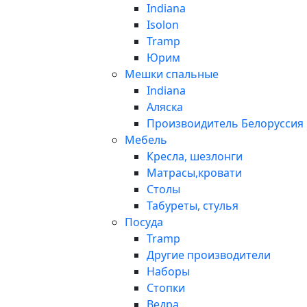
Indiana
Isolon
Tramp
Юрим
Мешки спальные
Indiana
Аляска
Произвоидитель Белоруссия
Мебель
Кресла, шезлонги
Матрасы,кровати
Столы
Табуреты, стулья
Посуда
Tramp
Другие производители
Наборы
Стопки
Ведра