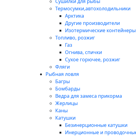
Сушилки для рыбы
Термосумки,автохолодильники
Арктика
Другие производители
Изотермические контейнеры 
Топливо, розжиг
Газ
Огнива, спички
Сухое горючее, розжиг
Фляги
Рыбная ловля
Багры
Бомбарды
Ведра для замеса прикорма
Жерлицы
Каны
Катушки
Безинерционные катушки
Инерционные и проводочные